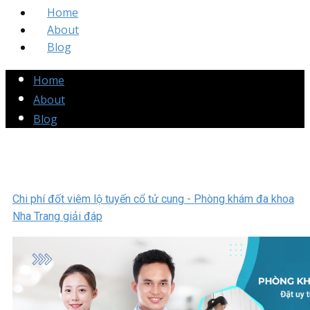
Home
About
Blog
Home
About
Blog
Chi phí đốt viêm lộ tuyến cổ tử cung - Phòng khám đa khoa
Nha Trang giải đáp